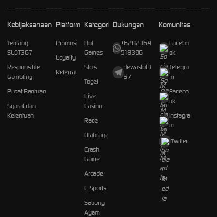
Kebijaksanaan
Platform
Kategori
Dukungan
Komunitas
Tentang
Promosi
Hot
+6282364
Facebo
SLOT367
Games
518396
ok
Loyalty
Responsible
Slots
dewaslot3
Telegra
Referral
Gambling
67
m
Togel
Pusat Bantuan
Facebo
Live
ok
Syarat dan
Casino
Ketentuan
Instagra
Race
m
Olahraga
Twitter
Crash
Game
Arcade
E-Sports
Sabung
Ayam