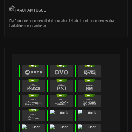
TARUHAN TOGEL
Platform togel yang menarik dari perusahan terbaik di dunia yang menawarkan
hadiah kemenangan besar