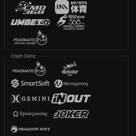
Crash Game