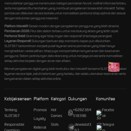
memudahkan pengguna menemukan kategori permainan favorit, melihat informasi terbaru,
serta mengakses fitur tambahan yang membuat pengalaman terasa lebih interaktif. Setiap
pembaruan dilakukan secara berkala untuk memastikan performa tetap optimal dan sesuai
dengan kebutuhan pengguna masa kini.
Platform Interaktif:
Desain modern dengan pengalaman pengguna yang lebih dinamis.
Pembaruan 2026:
Fitur dan sistem terbaru untuk mendukung akses yang lebih cepat.
Performa Stabil:
Dirancang agar tetap ringan dan responsif di berbagai perangkat.
Layanan Responsif:
Dukungan bantuan siap membantu kapan pun dibutuhkan.
SLOT367 berkomitmen menjadi pusat layanan arena permainan yang tidak hanya
menghadirkan variasi pilihan, tetapi juga memperhatikan kenyamanan dan keamanan
pengguna. Sistem perlindungan data dirancang untuk menjaga privasi serta memastikan
setiap aktivitas berjalan dengan aman dan efisien.
Nikmati pengalaman digital yang lebih terstruktur dan interaktif bersama SLOT367. Gunakan
layanan secara bijak, patuhi ketentuan yang berlaku, dan selalu utamakan keamanan serta
kenyamanan dalam setiap aktivitas online.
Kebijaksanaan
Platform
Kategori
Dukungan
Komunitas
Tentang
Promosi
Hot
+6282364
Facebo
SLOT367
Games
518396
ok
Loyalty
Responsible
Slots
dewaslot3
Telegra
Referral
Gambling
67
m