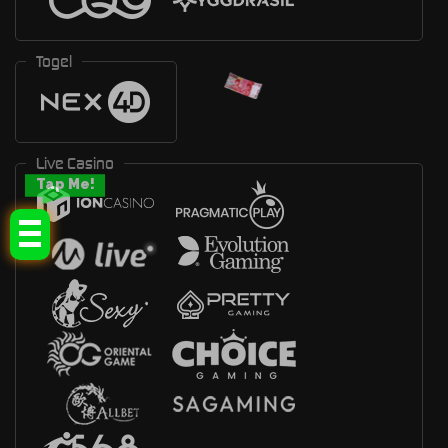
Togel
Live Casino
Tap Me!