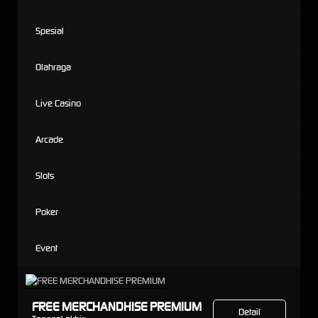
Spesial
Olahraga
Live Casino
Arcade
Slots
Poker
Event
FREE MERCHANDHISE PREMIUM
Detail