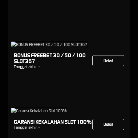
BONUS FREEBET 30 / 50 / 100
SLOT367
Detail
Tanggal akhir:
-
GARANSI KEKALAHAN SLOT 100%
Detail
Tanggal akhir:
-