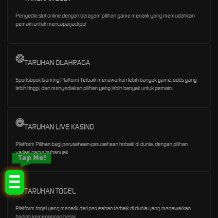
Penyedia slot online dengan beragam pilihan game menarik yang memudahkan
pemain untuk mencapai jackpot
TARUHAN OLAHRAGA
Sportsbook Gaming Platform Terbaik menawarkan lebih banyak game, odds yang
lebih tinggi, dan menyediakan pilihan yang lebih banyak untuk pemain.
TARUHAN LIVE KASINO
Platform Pilihan bagi perusahaan-perusahaan terbaik di dunia, dengan pilihan
variasi game terbanyak
Tap Me!
TARUHAN TOGEL
Platform togel yang menarik dari perusahan terbaik di dunia yang menawarkan
hadiah kemenangan besar