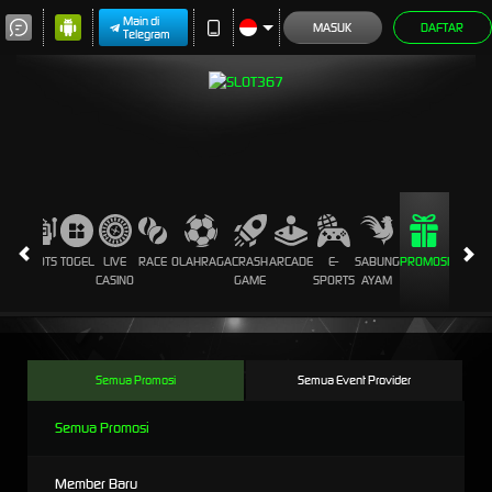
Main di
MASUK
DAFTAR
Telegram
OT
SLOTS
TOGEL
LIVE
RACE
OLAHRAGA
CRASH
ARCADE
E-
SABUNG
PROMOSI
MES
CASINO
GAME
SPORTS
AYAM
Semua Promosi
Semua Event Provider
Semua Promosi
Member Baru