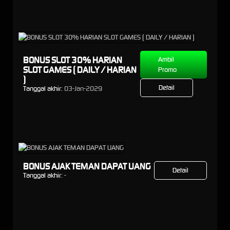
BONUS SLOT 30% HARIAN
Ambil
SLOT GAMES ( DAILY / HARIAN
Promo
)
Detail
Tanggal akhir:
03-Jan-2029
BONUS AJAK TEMAN DAPAT UANG
Detail
Tanggal akhir:
-