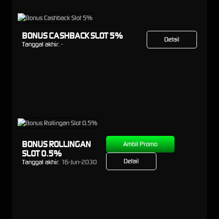
BONUS CASHBACK SLOT 5%
Detail
Tanggal akhir:
-
BONUS ROLLINGAN
Ambil Promo
SLOT 0.5%
Detail
Tanggal akhir:
16-Jun-2030