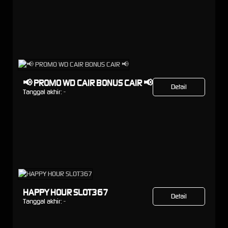
📢 PROMO WD CAIR BONUS CAIR 📢
Detail
Tanggal akhir:
-
HAPPY HOUR SLOT367
Detail
Tanggal akhir:
-