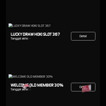
LUCKY DRAW HOKI SLOT 367
Detail
Tanggal akhir:
-
WELCOME OLD MEMBER 30%
Detail
Tanggal akhir:
-