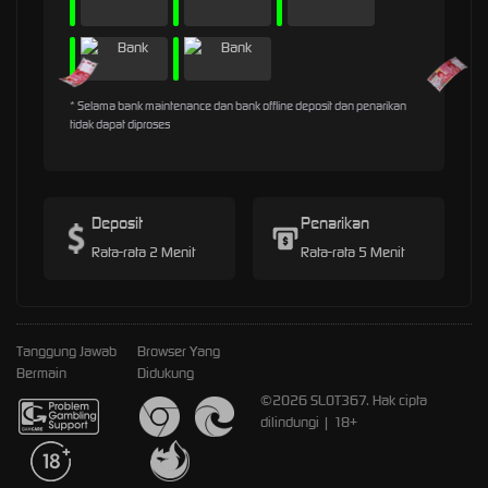
* Selama bank maintenance dan bank offline deposit dan penarikan
tidak dapat diproses
Deposit
Penarikan
Rata-rata 2 Menit
Rata-rata 5 Menit
Tanggung Jawab
Browser Yang
Bermain
Didukung
©2026 SLOT367. Hak cipta
dilindungi | 18+