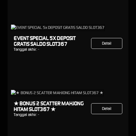
EVENT SPECIAL 5X DEPOSIT
GRATIS SALDO SLOT367
Detail
Tanggal akhir:
-
★ BONUS 2 SCATTER MAHJONG
HITAM SLOT367 ★
Detail
Tanggal akhir:
-