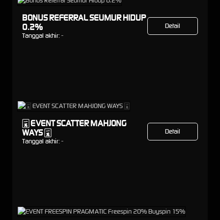
BONUS REFERRAL SEUMUR HIDUP
0.2%
Detail
Tanggal akhir:
-
🀇 EVENT SCATTER MAHJONG
WAYS 🀇
Detail
Tanggal akhir:
-