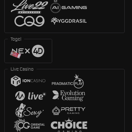
Togel
Live Casino